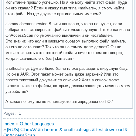
Испытание прошло успешно. Но я не могу найти этот файл. Куда
он его скачал? Если я укажу имя типа «malvare», я смогу найти
этот файл. Но где другие с оригинальным именем?
clamav-daemon.service В вики написано, что он не нужен, если
собираетесь сканировать файлы только вручную. Так же написано
OnAccessScan по умолчанию выключен и он нестабилен.
Это значит, что если я каким-то образом выполню файл malvare,
он его не остановит? Так что он на самом деле делает? Он не
мешает скачать этот тестовый файл и ничего о нем не говорит,
когда я скачиваю его без | clamscan -
unofficial-sigs Думаю было бы не плохо расширить вирусную базу.
Но он в AUR. Этот пакет может быть даже заражен? Или это
просто текстовый документ со списком? Хотя в список могут
входить какие-то файлы, которые должны защищать меня на моем
устройстве?
А также почему вы не используете антивредоносное ПО?
Pages:
1
Index
»
Other Languages
»
[RUS] ClamAV & daemon & unofficial-sigs & test download &
OnAccessScan