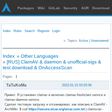
Packages
Wiki
GitLab
Security
AUR
Download
Index
Rules
Search
Register
Login
Topics:
Active
|
Unanswered
Index
»
Other Languages
»
[RUS] ClamAV & daemon & unofficial-sigs &
test download & OnAccessScan
Pages:
1
TaTuKoMa
2022-01-15 03:03:09
Привет. Я установил clamav и включил clamav-freshclam.service и
clamav-daemon.service.
Сделал тестовую загрузку и отсканировал, как описано в ClamAV -
ArchWiki. $ curl
https://secure.eicar.org/eicar.com.txt
| clamscan -