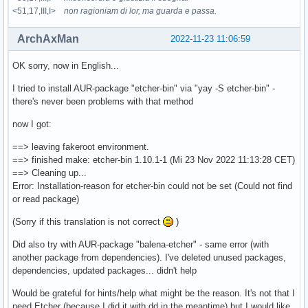
<51,17,III,I>
non ragioniam di lor, ma guarda e passa.
ArchAxMan
2022-11-23 11:06:59
OK sorry, now in English...
I tried to install AUR-package "etcher-bin" via "yay -S etcher-bin" -
there's never been problems with that method
now I got:
==> leaving fakeroot environment.
==> finished make: etcher-bin 1.10.1-1 (Mi 23 Nov 2022 11:13:28 CET)
==> Cleaning up...
Error: Installation-reason for etcher-bin could not be set (Could not find
or read package)
(Sorry if this translation is not correct
)
Did also try with AUR-package "balena-etcher" - same error (with
another package from dependencies). I've deleted unused packages,
dependencies, updated packages... didn't help
Would be grateful for hints/help what might be the reason. It's not that I
need Etcher (because I did it with dd in the meantime) but I would like