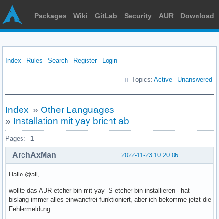
Packages
Wiki
GitLab
Security
AUR
Download
Index
Rules
Search
Register
Login
Topics:
Active
|
Unanswered
Index
»
Other Languages
»
Installation mit yay bricht ab
Pages:
1
ArchAxMan
2022-11-23 10:20:06
Hallo @all,
wollte das AUR etcher-bin mit yay -S etcher-bin installieren - hat
bislang immer alles einwandfrei funktioniert, aber ich bekomme jetzt die
Fehlermeldung