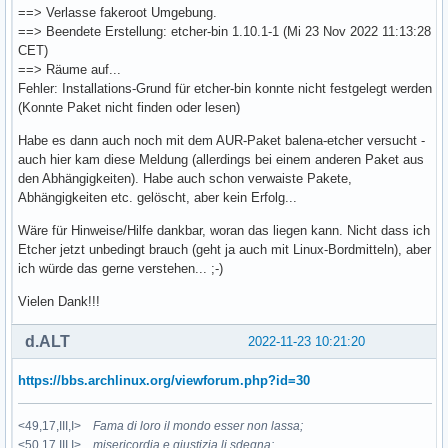
==> Verlasse fakeroot Umgebung.
==> Beendete Erstellung: etcher-bin 1.10.1-1 (Mi 23 Nov 2022 11:13:28
CET)
==> Räume auf...
Fehler: Installations-Grund für etcher-bin konnte nicht festgelegt werden
(Konnte Paket nicht finden oder lesen)
Habe es dann auch noch mit dem AUR-Paket balena-etcher versucht -
auch hier kam diese Meldung (allerdings bei einem anderen Paket aus
den Abhängigkeiten). Habe auch schon verwaiste Pakete,
Abhängigkeiten etc. gelöscht, aber kein Erfolg...
Wäre für Hinweise/Hilfe dankbar, woran das liegen kann. Nicht dass ich
Etcher jetzt unbedingt brauch (geht ja auch mit Linux-Bordmitteln), aber
ich würde das gerne verstehen... ;-)
Vielen Dank!!!
d.ALT
2022-11-23 10:21:20
https://bbs.archlinux.org/viewforum.php?id=30
<49,17,III,I>
Fama di loro il mondo esser non lassa;
<50,17,III,I>
misericordia e giustizia li sdegna: