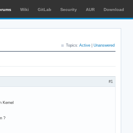
orums
Wiki
GitLab
Security
AUR
Download
Topics:
Active
|
Unanswered
#1
n Kernel
n ?