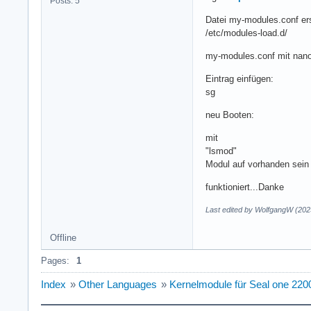
Posts: 5
Datei my-modules.conf ers
/etc/modules-load.d/
my-modules.conf mit nano
Eintrag einfügen:
sg
neu Booten:
mit
"lsmod"
Modul auf vorhanden sein
funktioniert...Danke
Last edited by WolfgangW (202
Offline
Pages:
1
Index
»
Other Languages
»
Kernelmodule für Seal one 220