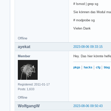
# lsmod | grep sg
Sie können das Modul man
# modprobe sg
Vielen Dank
Offline
ayekat
2023-08-06 09:33:15
Member
Hey. Das hier könnte helf
pkgs
│
hacks
│
cfg
│
blag
Registered: 2011-01-17
Posts: 1,633
Offline
WolfgangW
2023-08-06 09:50:43