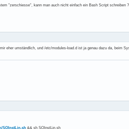
stem "zerschiesse", kann man auch nicht einfach ein Bash Script schreiben ?
ir eher umständlich, und /etc/modules-load.d ist ja genau dazu da, beim Sy
om/SOInstLin.sh
&& sh SOInstLin.sh