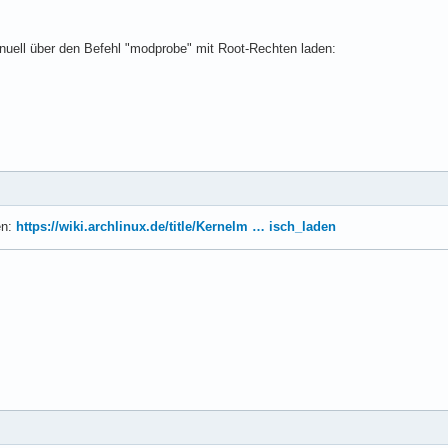
uell über den Befehl "modprobe" mit Root-Rechten laden:
en:
https://wiki.archlinux.de/title/Kernelm … isch_laden