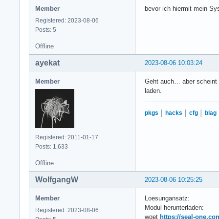
Member
bevor ich hiermit mein Sy
Registered: 2023-08-06
Posts: 5
Offline
ayekat
2023-08-06 10:03:24
Member
Geht auch… aber scheint m
laden.
pkgs
│
hacks
│
cfg
│
blag
Registered: 2011-01-17
Posts: 1,633
Offline
WolfgangW
2023-08-06 10:25:25
Member
Loesungansatz:
Modul herunterladen:
Registered: 2023-08-06
wget
https://seal-one.c