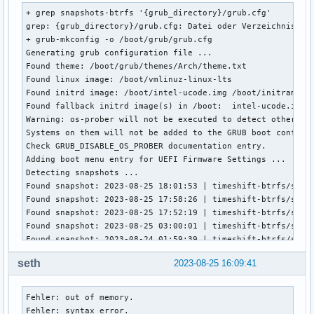
+ grep snapshots-btrfs '{grub_directory}/grub.cfg'

  load_video

grep: {grub_directory}/grub.cfg: Datei oder Verzeichnis nic
  insmod gfxterm

+ grub-mkconfig -o /boot/grub/grub.cfg

  set locale_dir=$prefix/locale

Generating grub configuration file ...

  set lang=de_DE

Found theme: /boot/grub/themes/Arch/theme.txt

  insmod gettext

Found linux image: /boot/vmlinuz-linux-lts

fi

Found initrd image: /boot/intel-ucode.img /boot/initramfs-l
terminal_input console

Found fallback initrd image(s) in /boot:  intel-ucode.img i
terminal_output gfxterm

Warning: os-prober will not be executed to detect other boo
Found theme: /boot/grub/themes/Arch/theme.txt

Systems on them will not be added to the GRUB boot configur
insmod part_gpt

Check GRUB_DISABLE_OS_PROBER documentation entry.

insmod fat

Adding boot menu entry for UEFI Firmware Settings ...

set root='hd0,gpt1'

Detecting snapshots ...

if [ x$feature_platform_search_hint = xy ]; then

Found snapshot: 2023-08-25 18:01:53 | timeshift-btrfs/snaps
  search --no-floppy --fs-uuid --set=root --hint-bios=hd0,g
Found snapshot: 2023-08-25 17:58:26 | timeshift-btrfs/snaps
else

Found snapshot: 2023-08-25 17:52:19 | timeshift-btrfs/snaps
  search --no-floppy --fs-uuid --set=root 81D7-E685

Found snapshot: 2023-08-25 03:00:01 | timeshift-btrfs/snaps
fi

Found snapshot: 2023-08-24 01:59:39 | timeshift-btrfs/snaps
insmod gfxmenu

Found 5 snapshot(s)

loadfont ($root)/grub/themes/Arch/terminus-12.pf2

seth
2023-08-25 16:09:41
Unmount /tmp/grub-btrfs.mY8aWPQePn .. Success

loadfont ($root)/grub/themes/Arch/terminus-14.pf2

Fehler: out of memory.

loadfont ($root)/grub/themes/Arch/terminus-16.pf2

Fehler: syntax error.

loadfont ($root)/grub/themes/Arch/terminus-18.pf2

Fehler: out of memory.

Fehler: Incorrect command.

loadfont ($root)/grub/themes/Arch/ubuntu_regular_17.pf2

Fehler: syntax error.
