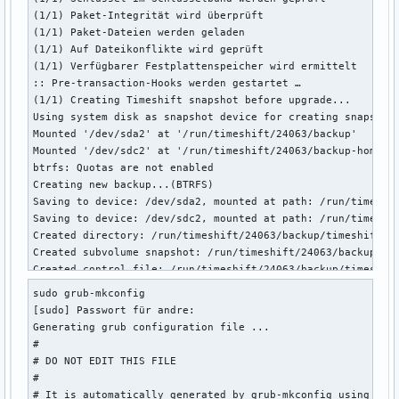
(1/1) Paket-Integrität wird überprüft                      
(1/1) Paket-Dateien werden geladen                         
(1/1) Auf Dateikonflikte wird geprüft                      
(1/1) Verfügbarer Festplattenspeicher wird ermittelt       
:: Pre-transaction-Hooks werden gestartet …

(1/1) Creating Timeshift snapshot before upgrade...

Using system disk as snapshot device for creating snapshots
Mounted '/dev/sda2' at '/run/timeshift/24063/backup'

Mounted '/dev/sdc2' at '/run/timeshift/24063/backup-home'

btrfs: Quotas are not enabled

Creating new backup...(BTRFS)

Saving to device: /dev/sda2, mounted at path: /run/timeshif
Saving to device: /dev/sdc2, mounted at path: /run/timeshif
Created directory: /run/timeshift/24063/backup/timeshift-bt
Created subvolume snapshot: /run/timeshift/24063/backup/tim
Created control file: /run/timeshift/24063/backup/timeshift
BTRFS Snapshot saved successfully (0s)

sudo grub-mkconfig

Tagged snapshot '2023-08-25_16-28-56': ondemand

[sudo] Passwort für andre: 

-----------------------------------------------------------
Generating grub configuration file ...

Mounted '/dev/sda2' at '/run/timeshift/24256/backup'

#

Mounted '/dev/sdc2' at '/run/timeshift/24256/backup-home'

# DO NOT EDIT THIS FILE

btrfs: Quotas are not enabled

#

-----------------------------------------------------------
# It is automatically generated by grub-mkconfig using temp