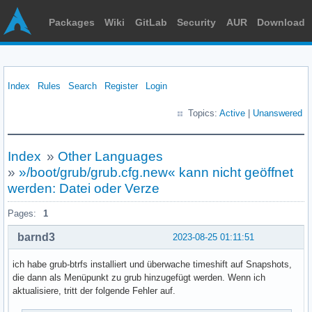
Packages
Wiki
GitLab
Security
AUR
Download
Index
Rules
Search
Register
Login
Topics:
Active
|
Unanswered
Index
»
Other Languages
»
»/boot/grub/grub.cfg.new« kann nicht geöffnet
werden: Datei oder Verze
Pages:
1
barnd3
2023-08-25 01:11:51
ich habe grub-btrfs installiert und überwache timeshift auf Snapshots,
die dann als Menüpunkt zu grub hinzugefügt werden. Wenn ich
aktualisiere, tritt der folgende Fehler auf.