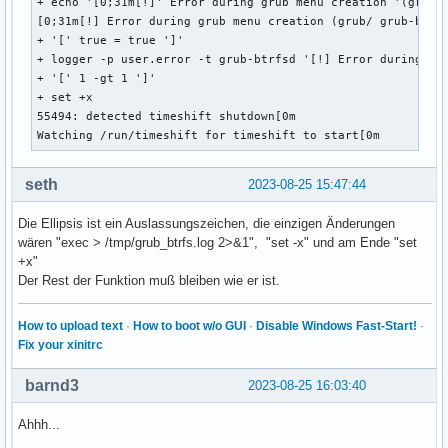
+ echo '[0;31m[!]' Error during grub menu creation '(grub/'
    insmod ieee1275_fb

[0;31m[!] Error during grub menu creation (grub/ grub-btrfs
    insmod vbe

+ '[' true = true ']'

    insmod vga

+ logger -p user.error -t grub-btrfsd '[!] Error during gru
    insmod video_bochs

+ '[' 1 -gt 1 ']'

    insmod video_cirrus

+ set +x

  fi

55494: detected timeshift shutdown[0m

}

Watching /run/timeshift for timeshift to start[0m
if [ x$feature_default_font_path = xy ] ; then

   font=unicode

seth
2023-08-25 15:47:44
else

insmod part_gpt

Die Ellipsis ist ein Auslassungszeichen, die einzigen Änderungen
insmod btrfs

wären "exec > /tmp/grub_btrfs.log 2>&1", "set -x" und am Ende "set
set root='hd0,gpt2'

+x"
if [ x$feature_platform_search_hint = xy ]; then

Der Rest der Funktion muß bleiben wie er ist.
  search --no-floppy --fs-uuid --set=root --hint-bios=hd0,g
else

How to upload text
·
How to boot w/o GUI
·
Disable Windows Fast-Start!
·
  search --no-floppy --fs-uuid --set=root d1d0bf85-943b-460
Fix your xinitrc
fi

    font="/@/usr/share/grub/unicode.pf2"

barnd3
2023-08-25 16:03:40
fi

Ahhh...
if loadfont $font ; then

  set gfxmode=auto
