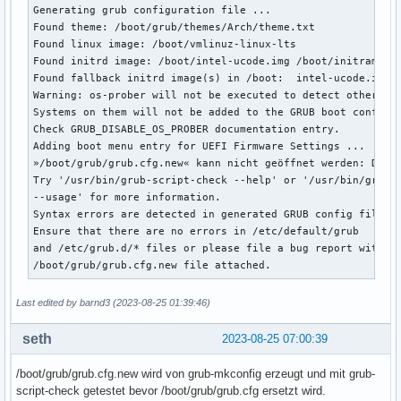
Generating grub configuration file ...

Found theme: /boot/grub/themes/Arch/theme.txt

Found linux image: /boot/vmlinuz-linux-lts

Found initrd image: /boot/intel-ucode.img /boot/initramfs-l
Found fallback initrd image(s) in /boot:  intel-ucode.img i
Warning: os-prober will not be executed to detect other boo
Systems on them will not be added to the GRUB boot configur
Check GRUB_DISABLE_OS_PROBER documentation entry.

Adding boot menu entry for UEFI Firmware Settings ...

»/boot/grub/grub.cfg.new« kann nicht geöffnet werden: Datei
Try '/usr/bin/grub-script-check --help' or '/usr/bin/grub-s
--usage' for more information.

Syntax errors are detected in generated GRUB config file.

Ensure that there are no errors in /etc/default/grub

and /etc/grub.d/* files or please file a bug report with

/boot/grub/grub.cfg.new file attached.
Last edited by barnd3 (2023-08-25 01:39:46)
seth
2023-08-25 07:00:39
/boot/grub/grub.cfg.new wird von grub-mkconfig erzeugt und mit grub-
script-check getestet bevor /boot/grub/grub.cfg ersetzt wird.