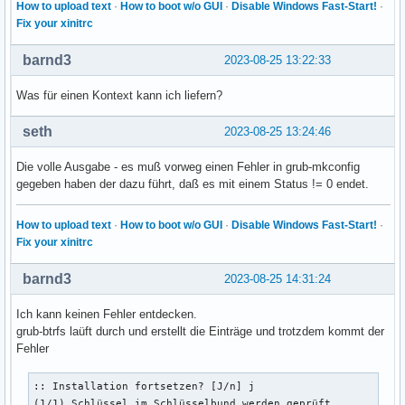
How to upload text
·
How to boot w/o GUI
·
Disable Windows Fast-Start!
·
Fix your xinitrc
barnd3
2023-08-25 13:22:33
Was für einen Kontext kann ich liefern?
seth
2023-08-25 13:24:46
Die volle Ausgabe - es muß vorweg einen Fehler in grub-mkconfig
gegeben haben der dazu führt, daß es mit einem Status != 0 endet.
How to upload text
·
How to boot w/o GUI
·
Disable Windows Fast-Start!
·
Fix your xinitrc
barnd3
2023-08-25 14:31:24
Ich kann keinen Fehler entdecken.
grub-btrfs laüft durch und erstellt die Einträge und trotzdem kommt der
Fehler
:: Installation fortsetzen? [J/n] j

(1/1) Schlüssel im Schlüsselbund werden geprüft            