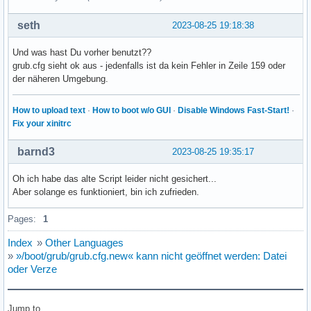
### END /etc/grub.d/10_linux ###

seth
2023-08-25 19:18:38
### BEGIN /etc/grub.d/20_linux_xen ###

Und was hast Du vorher benutzt??
### END /etc/grub.d/20_linux_xen ###

grub.cfg sieht ok aus - jedenfalls ist da kein Fehler in Zeile 159 oder
der näheren Umgebung.
### BEGIN /etc/grub.d/25_bli ###

if [ "$grub_platform" = "efi" ]; then

How to upload text
·
How to boot w/o GUI
·
Disable Windows Fast-Start!
·
  insmod bli

Fix your xinitrc
fi

### END /etc/grub.d/25_bli ###

barnd3
2023-08-25 19:35:17
### BEGIN /etc/grub.d/30_os-prober ###

Oh ich habe das alte Script leider nicht gesichert...
Warning: os-prober will not be executed to detect other boo
Aber solange es funktioniert, bin ich zufrieden.
Systems on them will not be added to the GRUB boot configur
Check GRUB_DISABLE_OS_PROBER documentation entry.

Pages:
1
### END /etc/grub.d/30_os-prober ###

Index
»
Other Languages
### BEGIN /etc/grub.d/30_uefi-firmware ###

»
»/boot/grub/grub.cfg.new« kann nicht geöffnet werden: Datei
Adding boot menu entry for UEFI Firmware Settings ...

oder Verze
if [ "$grub_platform" = "efi" ]; then

	fwsetup --is-supported

	if [ "$?" = 0 ]; then

Jump to