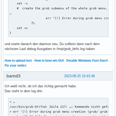
    set -x

done

export menuentry_id_option

    #  create the grub submenu of the whole grub menu, depe
:: Paketänderungen werden verarbeitet …

…

(1/1) Aktualisiert wird acpid                              
if [ "${prev_saved_entry}" ]; then

		    err "[!] Error during grub menu creation (grub/ grub-btrfs error)" "${RED}"

:: Post-transaction-Hooks werden gestartet …

  set saved_entry="${prev_saved_entry}"

	    fi

(1/4) Reloading system manager configuration...

  save_env saved_entry

    set +x

(2/4) Arming ConditionNeedsUpdate...

  set prev_saved_entry=

}
(3/4) Cleaning pacman cache...

  save_env prev_saved_entry

==> no candidate packages found for pruning

  set boot_once=true

(4/4) Removing old packages from pacman cache...

und starte danach den daemon neu, Du solltest dann nach dem
fi

Removing old installed packages...

nächsten Lauf debug Ausgaben in /tmp/grub_btrfs.log haben.
==> no candidate packages found for pruning

function savedefault {

Removing old uninstalled packages...

  if [ -z "${boot_once}" ]; then

How to upload text
·
How to boot w/o GUI
·
Disable Windows Fast-Start!
·
==> no candidate packages found for pruning
    saved_entry="${chosen}"

Fix your xinitrc
    save_env saved_entry

  fi

barnd3
2023-08-25 15:43:48
}

Ich weiß nicht, ob ich das richtig gemacht habe.
function load_video {

Das steht in dem log drin
  if [ x$feature_all_video_module = xy ]; then

    insmod all_video

+ …

  else

/usr/bin/grub-btrfsd: Zeile 227: …: Kommando nicht gefunden
    insmod efi_gop

+ err '[!] Error during grub menu creation (grub/ grub-btrf
    insmod efi_uga
