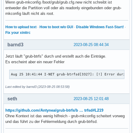
Wenn grub-mkconfig /boot/grub/grub.cfg.new nicht schreibt ist
entweder die Partition voll oder als readonly eingebunden oder grub-
mkconfig läuft nicht als root.
How to upload text
·
How to boot w/o GUI
·
Disable Windows Fast-Start!
·
Fix your xinitrc
barnd3
2023-08-25 08:44:34
Jetzt läuft "grub-btrfs" durch und erstellt auch die Einträge.
Es erscheint aber ein neuer Fehler
Aug 25 10:41:44 I-NET grub-btrfsd[3327]: [!] Error during 
Last edited by barnd3 (2023-08-25 08:53:58)
seth
2023-08-25 12:01:48
https://github.com/Antynea/grub-btrfs/b … trfsd#L219
Ohne Kontext ist das wenig hilfreich - grub-mkconfig scheitert vorweg
und das führt zu der Fehlermeldung durch grub-btrfsd.