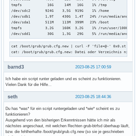
	if [ x$feature_platform_search_hint = xy ]; then

tmpfs            16G     14M   16G    1% /tmp

	  search --no-floppy --fs-uuid --set=root --hint-bios=hd0,gpt1 --hint-efi=hd0,gpt1 --hint-baremetal=ahci0,gpt1  81D7-E685

/dev/sdc2       924G    3,5G  919G    1% /home

	else

/dev/sdb1       1,9T    430G  1,4T   24% /run/media/andre/p
	  search --no-floppy --fs-uuid --set=root 81D7-E685

/dev/sda1       511M    113M  399M   23% /boot

	fi

tmpfs           3,2G    160K  3,2G    1% /run/user/1000

	echo	'Loading Linux linux-lts ...'

/dev/sdd1        30G    1,3G   29G    5% /run/media/andre/
	linux	/vmlinuz-linux-lts root=UUID=d1d0bf85-943b-4600-b667-3351008ec7e5 rw rootflags=subvol=@  intel_pstate=disable nowatchdog loglevel=3 quiet

	echo	'Loading initial ramdisk ...'

cat /boot/grub/grub.cfg.new | curl -F 'file=@-' 0x0.st

	initrd	/intel-ucode.img /initramfs-linux-lts.img

cat: /boot/grub/grub.cfg.new: Datei oder Verzeichnis nicht
}

submenu 'Advanced options for Arch Linux' $menuentry_id_opt
barnd3
2023-08-25 17:00:59
	menuentry 'Arch Linux, with Linux linux-lts' --class arch --class gnu-linux --class gnu --class os $menuentry_id_option 'gnulinux-linux-lts-advanced-d1d0bf85-943b-4600-b667-3351008ec7e5' {

		load_video

Ich habe ein script runter geladen und es scheint zu funktionieren.
		set gfxpayload=keep

Vielen Dank für die Hilfe...
		insmod gzio

		insmod part_gpt

seth
2023-08-25 18:44:36
		insmod fat

		set root='hd0,gpt1'

Du has *was* für ein script runtergeladen und *wie* scheint es zu
		if [ x$feature_platform_search_hint = xy ]; then

funktionieren?
		  search --no-floppy --fs-uuid --set=root --hint-bios=hd0,gpt1 --hint-efi=hd0,gpt1 --hint-baremetal=ahci0,gpt1  81D7-E685

Ausgehend von den bisherigen Erkenntnissen hätte ich mir als
		else

nächstes angeschaut, mit welchen Rechten grub-btrfsd überhaup läuft,
		  search --no-floppy --fs-uuid --set=root 81D7-E685

bzw. die fehlherhafte /boot/grub/grub.cfg.new (so sie je geschrieben
		fi
