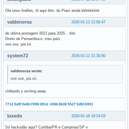
Olá seus lindões, tô aqui tbm, do Piauí ainda kkkkkkkkk
valdenorsa
2026-01-12 13:58:47
de utlima postagem 2021 para 2025... kkk
Direto de Pernambuco, meu país.
oxe oxe, pia só.
system72
2026-01-12 21:30:00
valdenorsa wrote:
oxe oxe, pia só.
chillando y arching away
7712 0a9f 0e6b F099 091d 438b 8b38 5527 5dfd D001
luxedo
2026-01-18 19:24:03
Só hackudão aqui? Curitiba/PR e Campinas/SP ✊