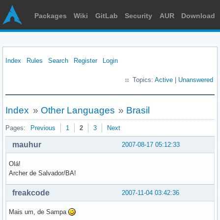
Packages
Wiki
GitLab
Security
AUR
Download
Index
Rules
Search
Register
Login
Topics:
Active
|
Unanswered
Index
»
Other Languages
»
Brasil
Pages:
Previous
1
2
3
Next
mauhur
2007-08-17 05:12:33
Olá!
Archer de Salvador/BA!
freakcode
2007-11-04 03:42:36
Mais um, de Sampa