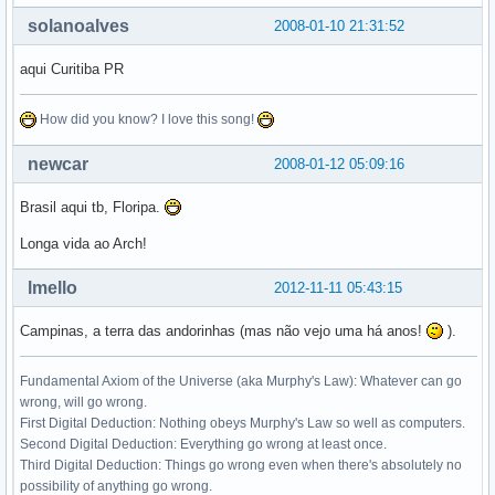
solanoalves
2008-01-10 21:31:52
aqui Curitiba PR
How did you know? I love this song!
newcar
2008-01-12 05:09:16
Brasil aqui tb, Floripa.
Longa vida ao Arch!
lmello
2012-11-11 05:43:15
Campinas, a terra das andorinhas (mas não vejo uma há anos!
).
Fundamental Axiom of the Universe (aka Murphy's Law): Whatever can go
wrong, will go wrong.
First Digital Deduction: Nothing obeys Murphy's Law so well as computers.
Second Digital Deduction: Everything go wrong at least once.
Third Digital Deduction: Things go wrong even when there's absolutely no
possibility of anything go wrong.