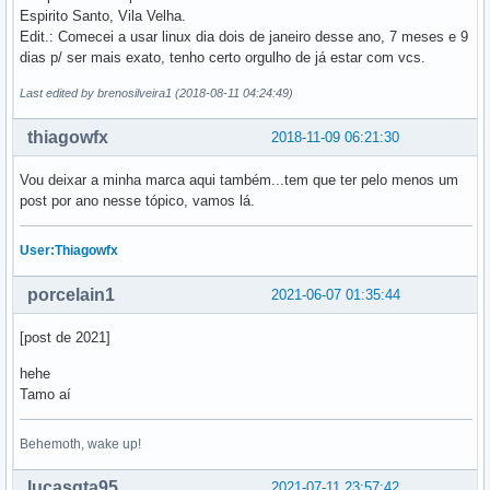
Espirito Santo, Vila Velha.
Edit.: Comecei a usar linux dia dois de janeiro desse ano, 7 meses e 9
dias p/ ser mais exato, tenho certo orgulho de já estar com vcs.
Last edited by brenosilveira1 (2018-08-11 04:24:49)
thiagowfx
2018-11-09 06:21:30
Vou deixar a minha marca aqui também...tem que ter pelo menos um
post por ano nesse tópico, vamos lá.
User:Thiagowfx
porcelain1
2021-06-07 01:35:44
[post de 2021]
hehe
Tamo aí
Behemoth, wake up!
lucasgta95
2021-07-11 23:57:42