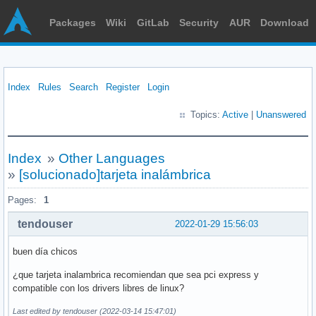
Packages
Wiki
GitLab
Security
AUR
Download
Index
Rules
Search
Register
Login
Topics:
Active
|
Unanswered
Index
»
Other Languages
»
[solucionado]tarjeta inalámbrica
Pages:
1
tendouser
2022-01-29 15:56:03
buen día chicos
¿que tarjeta inalambrica recomiendan que sea pci express y
compatible con los drivers libres de linux?
Last edited by tendouser (2022-03-14 15:47:01)