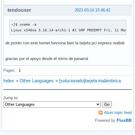
tendouser
2022-03-14 15:46:42
~]$ uname -a

Linux x540sa 5.16.14-arch1-1 #1 SMP PREEMPT Fri, 11 Mar 20
de pronto con este kernel funciona bien la tarjeta pci express realtek
gracias por el apoyo desde el istmo de panamá
Pages:
1
Index
»
Other Languages
»
[solucionado]tarjeta inalámbrica
Jump to
Atom topic feed
FluxBB
Powered by