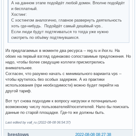
А на данном этапе подойдёт любой домен. Вполне подойдёт
и бесплатный.
Хостинг:
С хостингом аналогично, главное развернуть деятельность
хоть где-нибудь. Подойдёт самый дешёвый vps..
Если люди будут подтягиваться то тогда уже нужно
смотреть по объёму подтянувшихся.
Из предлагаемых в моменте два ресурса -- reg.ru и ihor.ru. На
обоих на первый взгляд одинаково сопоставимые предложения. Но
надо, чтобы более сведущие коллеги присмотрелись
внимательнее.
Согласен, что разумно начать с минимального варианта vps --
чтобы крутилось без особых задержек. А из практики
использования (при необходимости) можно будет перейти на
другой тариф.
Вот тут снова подходим к вопросу нагрузки и потенциально
возможному числу пользователей/посетителей. Нало бы поискать
данные по старой площадке. Где-то же должны быть.
Last edited by vall_ru (2022-08-08 06:54:37)
brestows
2022-08-08 08:27:38