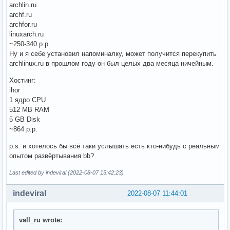
archlin.ru
archf.ru
archfor.ru
linuxarch.ru
~250-340 р.р.
Ну и я себе установил напоминалку, может получится перекупить
archlinux.ru в прошлом году он был целых два месяца ничейным.
Хостинг:
ihor
1 ядро CPU
512 MB RAM
5 GB Disk
~864 р.р.
p.s. и хотелось бы всё таки услышать есть кто-нибудь с реальным
опытом развёртывания bb?
Last edited by indeviral (2022-08-07 15:42:23)
indeviral
2022-08-07 11:44:01
vall_ru wrote: