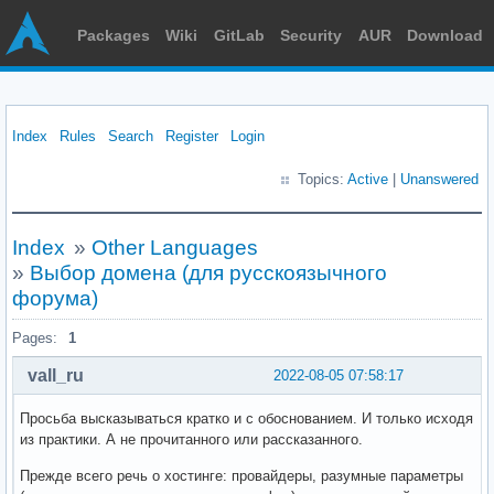
Packages
Wiki
GitLab
Security
AUR
Download
Index
Rules
Search
Register
Login
Topics:
Active
|
Unanswered
Index
»
Other Languages
»
Выбор домена (для русскоязычного
форума)
Pages:
1
vall_ru
2022-08-05 07:58:17
Просьба высказываться кратко и с обоснованием. И только исходя
из практики. А не прочитанного или рассказанного.
Прежде всего речь о хостинге: провайдеры, разумные параметры