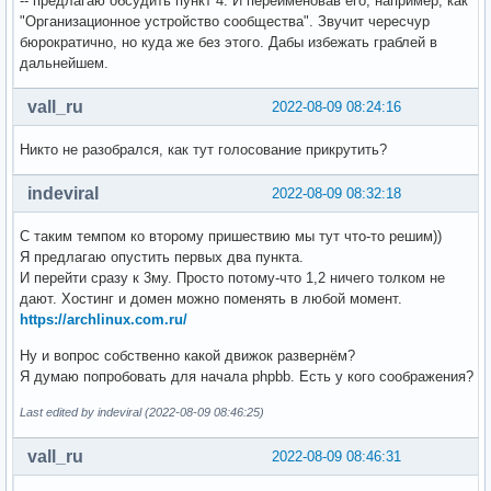
-- предлагаю обсудить пункт 4. И переименовав его, например, как
"Организационное устройство сообщества". Звучит чересчур
бюрократично, но куда же без этого. Дабы избежать граблей в
дальнейшем.
vall_ru
2022-08-09 08:24:16
Никто не разобрался, как тут голосование прикрутить?
indeviral
2022-08-09 08:32:18
С таким темпом ко второму пришествию мы тут что-то решим))
Я предлагаю опустить первых два пункта.
И перейти сразу к 3му. Просто потому-что 1,2 ничего толком не
дают. Хостинг и домен можно поменять в любой момент.
https://archlinux.com.ru/
Ну и вопрос собственно какой движок развернём?
Я думаю попробовать для начала phpbb. Есть у кого соображения?
Last edited by indeviral (2022-08-09 08:46:25)
vall_ru
2022-08-09 08:46:31