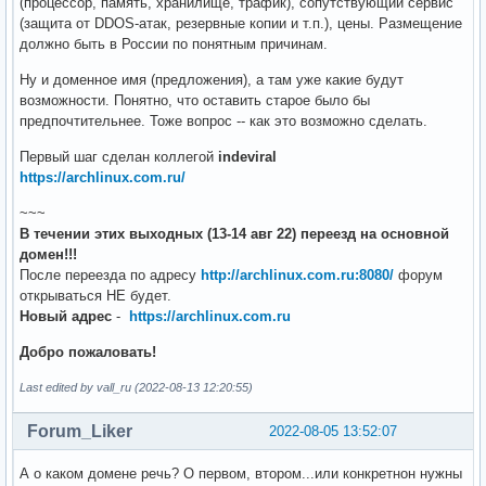
(процессор, память, хранилище, трафик), сопутствующий сервис
(защита от DDOS-атак, резервные копии и т.п.), цены. Размещение
должно быть в России по понятным причинам.
Ну и доменное имя (предложения), а там уже какие будут
возможности. Понятно, что оставить старое было бы
предпочтительнее. Тоже вопрос -- как это возможно сделать.
Первый шаг сделан коллегой
indeviral
https://archlinux.com.ru/
~~~
В течении этих выходных (13-14 авг 22) переезд на основной
домен!!!
После переезда по адресу
http://archlinux.com.ru:8080/
форум
открываться НЕ будет.
Новый адрес
-
https://archlinux.com.ru
Добро пожаловать!
Last edited by vall_ru (2022-08-13 12:20:55)
Forum_Liker
2022-08-05 13:52:07
А о каком домене речь? О первом, втором...или конкретнон нужны