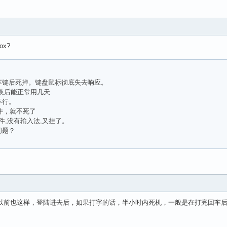
ox?
车键后死掉。键盘鼠标彻底失去响应。
换后能正常用几天.
不行。
插件，就不死了
插件,没有输入法,又挂了。
问题？
 T60上以前也这样，登陆进去后，如果打字的话，半小时内死机，一般是在打完回