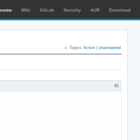
orums
Wiki
GitLab
Security
AUR
Download
Topics:
Active
|
Unanswered
#1