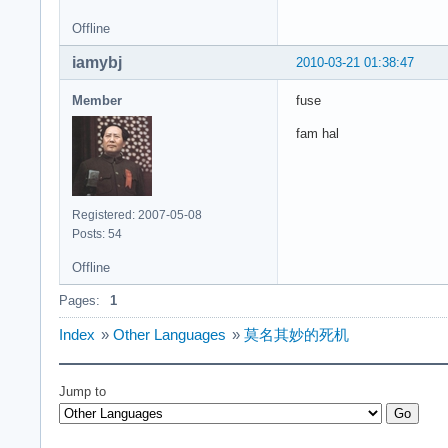
Offline
iamybj
2010-03-21 01:38:47
Member
fuse
fam hal
Registered: 2007-05-08
Posts: 54
Offline
Pages:
1
Index
»
Other Languages
»
莫名其妙的死机
Jump to