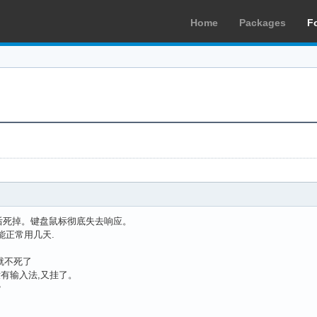
Home
Packages
F
后死掉。键盘鼠标彻底失去响应。
能正常用几天.
。
，就不死了
,没有输入法,又挂了。
？