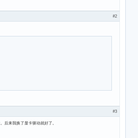
#2
#3
车后。后来我换了显卡驱动就好了。