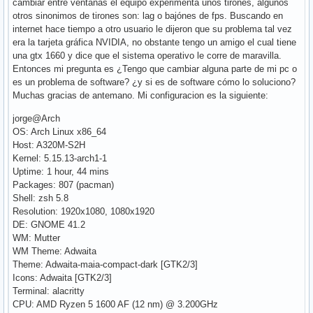
cambiar entre ventanas el equipo experimenta unos tirones, algunos
otros sinonimos de tirones son: lag o bajónes de fps. Buscando en
internet hace tiempo a otro usuario le dijeron que su problema tal vez
era la tarjeta gráfica NVIDIA, no obstante tengo un amigo el cual tiene
una gtx 1660 y dice que el sistema operativo le corre de maravilla.
Entonces mi pregunta es ¿Tengo que cambiar alguna parte de mi pc o
es un problema de software? ¿y si es de software cómo lo soluciono?
Muchas gracias de antemano. Mi configuracion es la siguiente:
jorge@Arch
OS: Arch Linux x86_64
Host: A320M-S2H
Kernel: 5.15.13-arch1-1
Uptime: 1 hour, 44 mins
Packages: 807 (pacman)
Shell: zsh 5.8
Resolution: 1920x1080, 1080x1920
DE: GNOME 41.2
WM: Mutter
WM Theme: Adwaita
Theme: Adwaita-maia-compact-dark [GTK2/3]
Icons: Adwaita [GTK2/3]
Terminal: alacritty
CPU: AMD Ryzen 5 1600 AF (12 nm) @ 3.200GHz