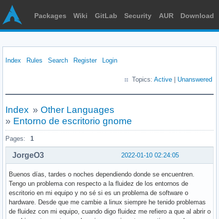
Packages
Wiki
GitLab
Security
AUR
Download
Index
Rules
Search
Register
Login
Topics:
Active
|
Unanswered
Index
»
Other Languages
»
Entorno de escritorio gnome
Pages:
1
JorgeO3
2022-01-10 02:24:05
Buenos días, tardes o noches dependiendo donde se encuentren.
Tengo un problema con respecto a la fluidez de los entornos de
escritorio en mi equipo y no sé si es un problema de software o
hardware. Desde que me cambie a linux siempre he tenido problemas
de fluidez con mi equipo, cuando digo fluidez me refiero a que al abrir o