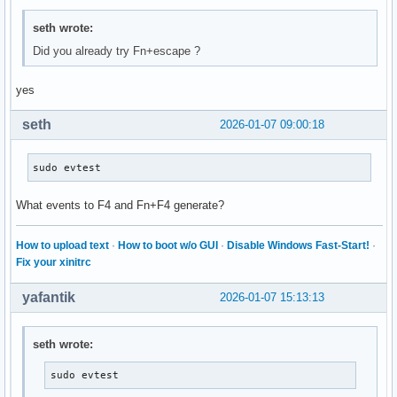
seth wrote:
Did you already try Fn+escape ?
yes
seth
2026-01-07 09:00:18
sudo evtest
What events to F4 and Fn+F4 generate?
How to upload text
·
How to boot w/o GUI
·
Disable Windows Fast-Start!
·
Fix your xinitrc
yafantik
2026-01-07 15:13:13
seth wrote:
sudo evtest