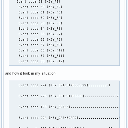
   Event code 59 (KEY_F1)

Event: time 1767797801.086648, type 1 (EV_KEY), code 120 (K
    Event code 60 (KEY_F2)

    Event code 61 (KEY_F3)

    Event code 62 (KEY_F4)

Event: time 1767797801.086648, -------------- SYN_REPORT --
    Event code 63 (KEY_F5)

Event: time 1767797802.474574, type 4 (EV_MSC), code 4 (MSC
    Event code 64 (KEY_F6)

Event: time 1767797802.474574, type 1 (EV_KEY), code 204 (K
    Event code 65 (KEY_F7)

Event: time 1767797802.474574, -------------- SYN_REPORT --
    Event code 66 (KEY_F8)

Event: time 1767797802.557600, type 4 (EV_MSC), code 4 (MSC
    Event code 67 (KEY_F9)

Event: time 1767797802.557600, type 1 (EV_KEY), code 204 (K
    Event code 68 (KEY_F10)

    Event code 87 (KEY_F11)

    Event code 88 (KEY_F12)
Event: time 1767797802.557600, -------------- SYN_REPORT --
Event: time 1767797803.704634, type 4 (EV_MSC), code 4 (MSC
and how it look in my situation:
Event: time 1767797803.704634, type 1 (EV_KEY), code 229 (K
Event: time 1767797803.704634, -------------- SYN_REPORT --
Event: time 1767797803.765570, type 4 (EV_MSC), code 4 (MSC
    Event code 224 (KEY_BRIGHTNESSDOWN).........F1

Event: time 1767797803.765570, type 1 (EV_KEY), code 229 (K
    Event code 225 (KEY_BRIGHTNESSUP)...............F2

Event: time 1767797803.765570, -------------- SYN_REPORT --
    Event code 120 (KEY_SCALE).............................
Event: time 1767797804.642565, type 4 (EV_MSC), code 4 (MSC
Event: time 1767797804.642565, type 1 (EV_KEY), code 230 (K
    Event code 204 (KEY_DASHBOARD)....................F4

Event: time 1767797804.642565, -------------- SYN_REPORT --