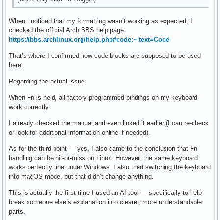
Event: time 1767797810.630557, type 4 (EV_MSC), code 4 (MSC
Event: time 1767797810.630557, type 1 (EV_KEY), code 115 (
When I noticed that my formatting wasn’t working as expected, I
checked the official Arch BBS help page:
https://bbs.archlinux.org/help.php#code:~:text=Code
That’s where I confirmed how code blocks are supposed to be used
here.
Regarding the actual issue:
When Fn is held, all factory-programmed bindings on my keyboard
work correctly.
I already checked the manual and even linked it earlier (I can re-check
or look for additional information online if needed).
As for the third point — yes, I also came to the conclusion that Fn
handling can be hit-or-miss on Linux. However, the same keyboard
works perfectly fine under Windows. I also tried switching the keyboard
into macOS mode, but that didn’t change anything.
This is actually the first time I used an AI tool — specifically to help
break someone else’s explanation into clearer, more understandable
parts.