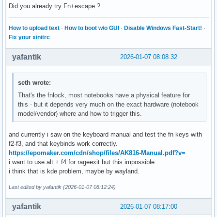
Did you already try Fn+escape ?
How to upload text
·
How to boot w/o GUI
·
Disable Windows Fast-Start!
·
Fix your xinitrc
yafantik
2026-01-07 08:08:32
seth wrote:
That's the fnlock, most notebooks have a physical feature for
this - but it depends very much on the exact hardware (notebook
model/vendor) where and how to trigger this.
and currently i saw on the keyboard manual and test the fn keys with
f2-f3, and that keybinds work correctly.
https://epomaker.com/cdn/shop/files/AK816-Manual.pdf?v=
i want to use alt + f4 for rageexit but this impossible.
i think that is kde problem, maybe by wayland.
Last edited by yafantik (2026-01-07 08:12:24)
yafantik
2026-01-07 08:17:00