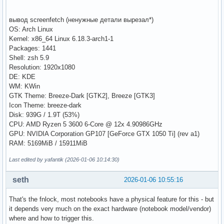
вывод screenfetch (ненужные детали вырезал*)
OS: Arch Linux
Kernel: x86_64 Linux 6.18.3-arch1-1
Packages: 1441
Shell: zsh 5.9
Resolution: 1920x1080
DE: KDE
WM: KWin
GTK Theme: Breeze-Dark [GTK2], Breeze [GTK3]
Icon Theme: breeze-dark
Disk: 939G / 1.9T (53%)
CPU: AMD Ryzen 5 3600 6-Core @ 12x 4.90986GHz
GPU: NVIDIA Corporation GP107 [GeForce GTX 1050 Ti] (rev a1)
RAM: 5169MiB / 15911MiB
Last edited by yafantik (2026-01-06 10:14:30)
seth
2026-01-06 10:55:16
That's the fnlock, most notebooks have a physical feature for this - but
it depends very much on the exact hardware (notebook model/vendor)
where and how to trigger this.