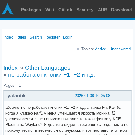
Packages
Wiki
GitLab
Security
AUR
Download
Index
Rules
Search
Register
Login
Topics:
Active
|
Unanswered
Index
»
Other Languages
»
не работают кнопки F1, F2 и т.д.
Pages:
1
yafantik
2026-01-06 10:05:08
абсолютно не работают кнопки F1, F2 и т.д. а также Fn. Как бы
когда я кликаю на f1 у меня уменшается яркость моника, f2
увеличивается. я не понимаю прикола это такая фишка у KDE
Plasma на Wayland? Я до этого сидел с тестового стэнда чисто по
приколу тестил и веселился с линуксом, и вот поставил этот мой