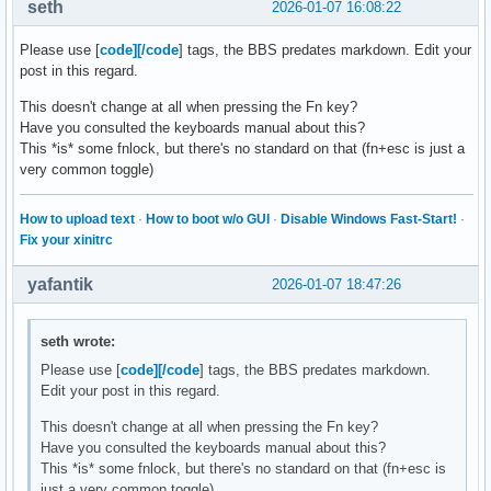
seth
2026-01-07 16:08:22
Event: time 1767797807.726563, type 4 (EV_MSC), code 4 (MSC
Event: time 1767797807.726563, type 1 (EV_KEY), code 163 (K
Please use [
code][/code
] tags, the BBS predates markdown. Edit your
post in this regard.
Event: time 1767797807.726563, -------------- SYN_REPORT --
This doesn't change at all when pressing the Fn key?
Event: time 1767797808.619632, type 4 (EV_MSC), code 4 (MSC
Have you consulted the keyboards manual about this?
Event: time 1767797808.619632, type 1 (EV_KEY), code 113 (K
This *is* some fnlock, but there's no standard on that (fn+esc is just a
Event: time 1767797808.619632, -------------- SYN_REPORT --
very common toggle)
Event: time 1767797808.686563, type 4 (EV_MSC), code 4 (MSC
Event: time 1767797808.686563, type 1 (EV_KEY), code 113 (K
How to upload text
·
How to boot w/o GUI
·
Disable Windows Fast-Start!
·
Fix your xinitrc
Event: time 1767797808.686563, -------------- SYN_REPORT --
Event: time 1767797809.654559, type 4 (EV_MSC), code 4 (MSC
yafantik
2026-01-07 18:47:26
Event: time 1767797809.654559, type 1 (EV_KEY), code 114 (K
Event: time 1767797809.654559, -------------- SYN_REPORT --
seth wrote:
Event: time 1767797809.722563, type 4 (EV_MSC), code 4 (MSC
Event: time 1767797809.722563, type 1 (EV_KEY), code 114 (K
Please use [
code][/code
] tags, the BBS predates markdown.
Edit your post in this regard.
This doesn't change at all when pressing the Fn key?
Event: time 1767797809.722563, -------------- SYN_REPORT --
Have you consulted the keyboards manual about this?
Event: time 1767797810.570555, type 4 (EV_MSC), code 4 (MSC
This *is* some fnlock, but there's no standard on that (fn+esc is
Event: time 1767797810.570555, type 1 (EV_KEY), code 115 (K
just a very common toggle)
Event: time 1767797810.570555, -------------- SYN_REPORT --