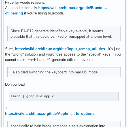
twice for voodo reasons.
Also and especially
https://wiki.archlinux.org/title/Blueto …
ot_pairing
if you're using bluetooth.
Since F1–F12 generate identifiable key events, it seems
plausible that this could be fixed or remapped at a lower level.
Sure,
https://wiki.archlinux.org/title/Input_remap_utilities
- it's just
the "wrong" solution and you'd lose access to the "special" keys if you
cannot make Fn+F1 and F1 generate different events.
I also tried switching the keyboard into macOS mode
Do you load
lsmod | grep hid_apple
?
https://wiki.archlinux.org/title/Apple_ … le_options
specifically to help break someone else’s explanation into