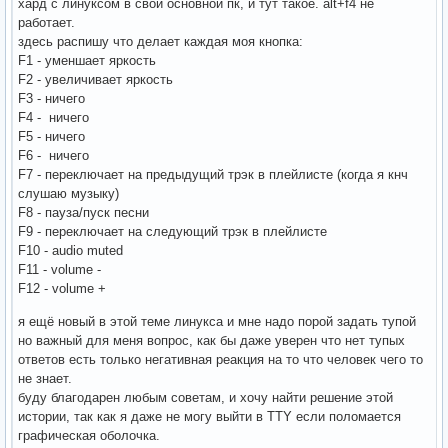
хард с линуксом в свой основной пк, и тут такое. alt+f4 не
работает.
здесь распишу что делает каждая моя кнопка:
F1 - уменшает яркость
F2 - увеличивает яркость
F3 - ничего
F4 - ничего
F5 - ничего
F6 - ничего
F7 - переключает на предыдущий трэк в плейлисте (когда я кнч
слушаю музыку)
F8 - пауза/пуск песни
F9 - переключает на следующий трэк в плейлисте
F10 - audio muted
F11 - volume -
F12 - volume +
я ещё новый в этой теме линукса и мне надо порой задать тупой
но важный для меня вопрос, как бы даже уверен что нет тупых
ответов есть только негативная реакция на то что человек чего то
не знает.
буду благодарен любым советам, и хочу найти решение этой
истории, так как я даже не могу выйти в TTY если поломается
графическая оболочка.