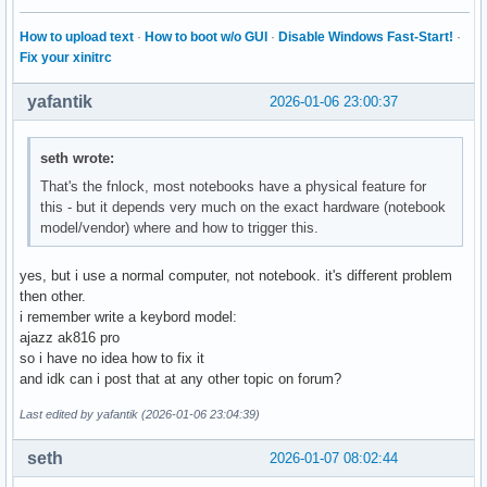
How to upload text
·
How to boot w/o GUI
·
Disable Windows Fast-Start!
·
Fix your xinitrc
yafantik
2026-01-06 23:00:37
seth wrote:
That's the fnlock, most notebooks have a physical feature for
this - but it depends very much on the exact hardware (notebook
model/vendor) where and how to trigger this.
yes, but i use a normal computer, not notebook. it's different problem
then other.
i remember write a keybord model:
ajazz ak816 pro
so i have no idea how to fix it
and idk can i post that at any other topic on forum?
Last edited by yafantik (2026-01-06 23:04:39)
seth
2026-01-07 08:02:44