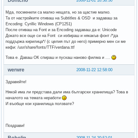
Dontcho
2008-11-01 18:38:50
Мда, посменили са малко нещата, но за щастие малко.
Та от настройките отиваш на Subtitles & OSD и задаваш за
Encoding: Cyrillic Windows (CP1251)
После отиваш на Font и за Encoding задаваш да е: Unicode
Докато все още си на Font си избираш и някакъв фонт /*да
поддържа кирилица*/ (с целия път до него) примерно мен си ме
кефи: /usr/share/fonts/TTF/verdana.ttf
Това е. Даваш ОК спираш и пускаш наново филма и ....
werwre
2008-11-22 12:58:00
Здравейте!
Някой има ли представа дали има български хранилища? Това в
началото на темата неработи
И въобще кои хранилища ползвате?
Поздрави!
Bobolin
2008-11-24 20:52:01