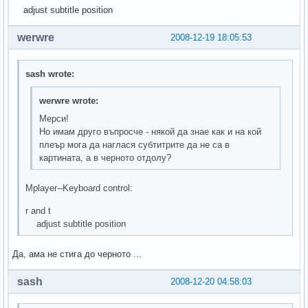
adjust subtitle position
werwre
2008-12-19 18:05:53
sash wrote:
werwre wrote:
Мерси!
Но имам друго въпросче - някой да знае как и на кой
плеър мога да наглася субтитрите да не са в
картината, а в черното отдолу?
Mplayer--Keyboard control:
r and t
adjust subtitle position
Да, ама не стига до черното ...
sash
2008-12-20 04:58:03