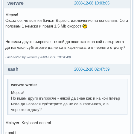
werwre
2008-12-08 10:03:05
Мерси!
Оказа се, че всички бачкат бързо с изключение на основният. Сега
ползвам 1 немски и правя 1,5 Mb скорост
Но имам друго въпросче - някой да знае как и на кой плеър мога
да наглася субтитрите да не са в картината, а в черното отдолу?
Last edited by werwre (2008-12-08 10:04:49)
sash
2008-12-18 02:47:39
werwre wrote:
Мерси!
Но имам друго въпросче - някой да знае как и на кой плеър
мога да наглася субтитрите да не са в картината, а в
черното отдолу?
Mplayer--Keyboard control:
r and t