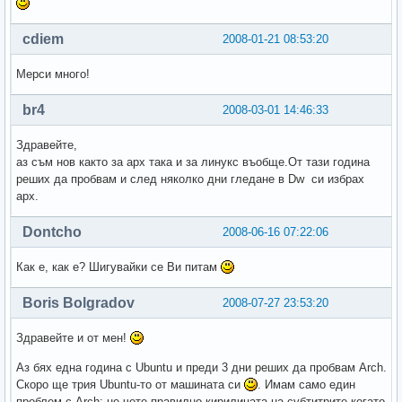
cdiem
2008-01-21 08:53:20
Мерси много!
br4
2008-03-01 14:46:33
Здравейте,
аз съм нов както за арх така и за линукс въобще.От тази година
реших да пробвам и след няколко дни гледане в Dw си избрах
арх.
Dontcho
2008-06-16 07:22:06
Как е, как е? Шигувайки се Ви питам
Boris Bolgradov
2008-07-27 23:53:20
Здравейте и от мен!
Аз бях една година с Ubuntu и преди 3 дни реших да пробвам Arch.
Скоро ще трия Ubuntu-то от машината си
. Имам само един
проблем с Arch: не чете правилно кирилицата на субтитрите когато