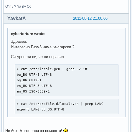
O' rly ? Ya rly Oo
YavkatA
2011-08-12 21:00:06
cybertorture wrote:
Здравей,
Интересно Гном3 няма български ?
Сигурен ли си, че си оправил
> cat /etc/locale.gen | grep -v '#'

bg_BG.UTF-8 UTF-8  

bg_BG CP1251  

en_US.UTF-8 UTF-8  

en_US ISO-8859-1  
> cat /etc/profile.d/locale.sh | grep LANG

export LANG=bg_BG.UTF-8
Не бях. Благодаря за помощта!