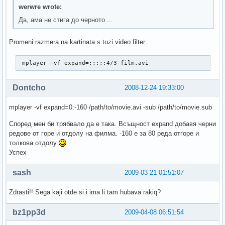
werwre wrote:
Да, ама не стига до черното ...
Promeni razmera na kartinata s tozi video filter:
 mplayer -vf expand=:::::4/3 film.avi
Dontcho
2008-12-24 19:33:00
mplayer -vf expand=0:-160 /path/to/movie.avi -sub /path/to/movie.sub
Според мен би трябвало да е така. Всъщност expand добавя черни
редове от горе и отдолу на филма. -160 е за 80 реда отгоре и
толкова отдолу
Успех
sash
2009-03-21 01:51:07
Zdrasti!! Sega kaji otde si i ima li tam hubava rakiq?
bz1pp3d
2009-04-08 06:51:54