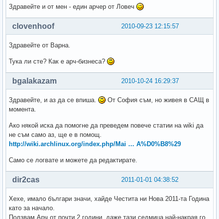
Здравейте и от мен - един арчер от Ловеч
clovenhoof
2010-09-23 12:15:57
Здравейте от Варна.
Тука ли сте? Как е арч-бизнеса?
bgalakazam
2010-10-24 16:29:37
Здравейте, и аз да се впиша.
От София съм, но живея в САЩ в
момента.
Ако някой иска да помогне да преведем повече статии на wiki да
не съм само аз, ще е в помощ.
http://wiki.archlinux.org/index.php/Mai … A%D0%B8%29
Само се логвате и можете да редактирате.
dir2cas
2011-01-01 04:38:52
Хехе, ималo българи значи, хайде Честита ни Нова 2011-та Година
като за начало.
Ползвам Арч от почти 2 години, даже тази седмица най-накрая го