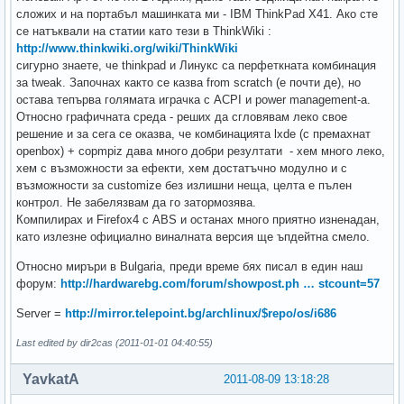
сложих и на портабъл машинката ми - IBM ThinkPad X41. Ако сте
се натъквали на статии като тези в ThinkWiki :
http://www.thinkwiki.org/wiki/ThinkWiki
сигурно знаете, че thinkpad и Линукс са перфеткната комбинация
за tweak. Започнах както се казва from scratch (e почти де), но
остава тепърва голямата играчка с ACPI и power management-a.
Относно графичната среда - реших да сгловявам леко свое
решение и за сега се оказва, че комбинацията lxde (с премахнат
openbox) + copmpiz дава много добри резултати - хем много леко,
хем с възможности за ефекти, хем достатъчно модулно и с
възможности за customize без излишни неща, целта е пълен
контрол. Не забелязвам да го затормозява.
Компилирах и Firefox4 с ABS и останах много приятно изненадан,
като излезне официално виналната версия ще ъпдейтна смело.
Относно миръри в Bulgaria, преди време бях писал в един наш
форум:
http://hardwarebg.com/forum/showpost.ph … stcount=57
Server =
http://mirror.telepoint.bg/archlinux/$repo/os/i686
Last edited by dir2cas (2011-01-01 04:40:55)
YavkatA
2011-08-09 13:18:28