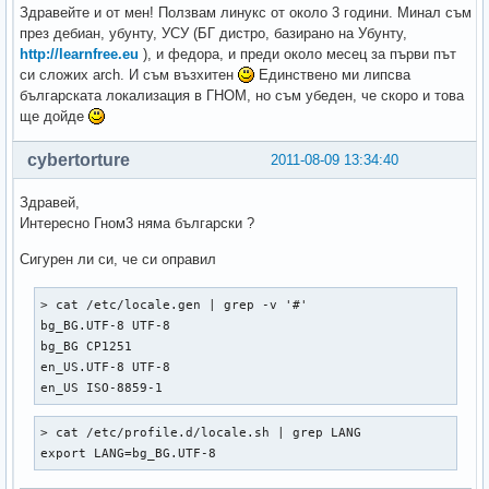
Здравейте и от мен! Ползвам линукс от около 3 години. Минал съм
през дебиан, убунту, УСУ (БГ дистро, базирано на Убунту,
http://learnfree.eu
), и федора, и преди около месец за първи път
си сложих arch. И съм възхитен
Единствено ми липсва
българската локализация в ГНОМ, но съм убеден, че скоро и това
ще дойде
cybertorture
2011-08-09 13:34:40
Здравей,
Интересно Гном3 няма български ?
Сигурен ли си, че си оправил
> cat /etc/locale.gen | grep -v '#'

bg_BG.UTF-8 UTF-8  

bg_BG CP1251  

en_US.UTF-8 UTF-8  

en_US ISO-8859-1  
> cat /etc/profile.d/locale.sh | grep LANG

export LANG=bg_BG.UTF-8