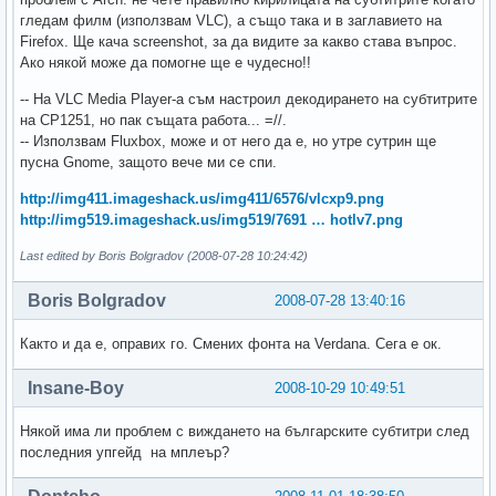
гледам филм (използвам VLC), а също така и в заглавието на
Firefox. Ще кача screenshot, за да видите за какво става въпрос.
Ако някой може да помогне ще е чудесно!!
-- На VLC Media Player-а съм настроил декодирането на субтитрите
на CP1251, но пак същата работа... =//.
-- Използвам Fluxbox, може и от него да е, но утре сутрин ще
пусна Gnome, защото вече ми се спи.
http://img411.imageshack.us/img411/6576/vlcxp9.png
http://img519.imageshack.us/img519/7691 … hotlv7.png
Last edited by Boris Bolgradov (2008-07-28 10:24:42)
Boris Bolgradov
2008-07-28 13:40:16
Както и да е, оправих го. Смених фонта на Verdana. Сега е ок.
Insane-Boy
2008-10-29 10:49:51
Някой има ли проблем с виждането на българските субтитри след
последния упгейд на мплеър?