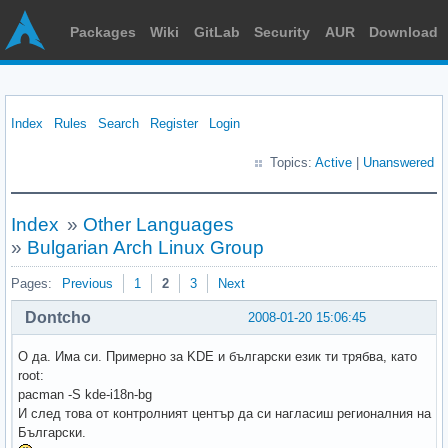
Packages
Wiki
GitLab
Security
AUR
Download
Index
Rules
Search
Register
Login
Topics:
Active
|
Unanswered
Index
»
Other Languages
»
Bulgarian Arch Linux Group
Pages:
Previous
1
2
3
Next
Dontcho
2008-01-20 15:06:45
О да. Има си. Примерно за KDE и български език ти трябва, като
root:
pacman -S kde-i18n-bg
И след това от контролният център да си нагласиш регионалния на
Български.