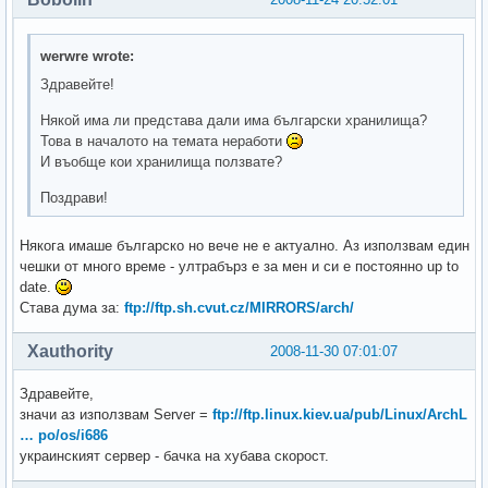
werwre wrote:
Здравейте!
Някой има ли представа дали има български хранилища?
Това в началото на темата неработи
И въобще кои хранилища ползвате?
Поздрави!
Някога имаше българско но вече не е актуално. Аз използвам един
чешки от много време - ултрабърз е за мен и си е постоянно up to
date.
Става дума за:
ftp://ftp.sh.cvut.cz/MIRRORS/arch/
Xauthority
2008-11-30 07:01:07
Здравейте,
значи аз използвам Server =
ftp://ftp.linux.kiev.ua/pub/Linux/ArchL
… po/os/i686
украинският сервер - бачка на хубава скорост.