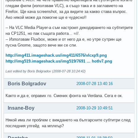
гледам филм (използвам VLC), а също така и в заглавието на
Firefox. Ще кача screenshot, за да видите за какво става въпрос.
Ако някой може да помогне ще е чудесно!!
-- На VLC Media Player-а съм настроил декодирането на субтитрите
на CP1251, но пак същата работа... =//.
-- Използвам Fluxbox, може и от него да е, но утре сутрин ще
пусна Gnome, защото вече ми се спи.
http://img411.imageshack.us/img411/6576/vlcxp9.png
http://img519.imageshack.us/img519/7691 … hotlv7.png
Last edited by Boris Bolgradov (2008-07-28 10:24:42)
Boris Bolgradov
2008-07-28 13:40:16
Както и да е, оправих го. Смених фонта на Verdana. Сега е ок.
Insane-Boy
2008-10-29 10:49:51
Някой има ли проблем с виждането на българските субтитри след
последния упгейд на мплеър?