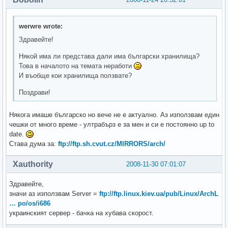
werwre wrote:
Здравейте!
Някой има ли представа дали има български хранилища?
Това в началото на темата неработи
И въобще кои хранилища ползвате?
Поздрави!
Някога имаше българско но вече не е актуално. Аз използвам един
чешки от много време - ултрабърз е за мен и си е постоянно up to
date.
Става дума за:
ftp://ftp.sh.cvut.cz/MIRRORS/arch/
Xauthority
2008-11-30 07:01:07
Здравейте,
значи аз използвам Server =
ftp://ftp.linux.kiev.ua/pub/Linux/ArchL
… po/os/i686
украинският сервер - бачка на хубава скорост.