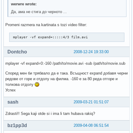
werwre wrote:
Да, ама не стига до черното ...
Promeni razmera na kartinata s tozi video filter:
 mplayer -vf expand=:::::4/3 film.avi
Dontcho
2008-12-24 19:33:00
mplayer -vf expand=0:-160 /path/to/movie.avi -sub /path/to/movie.sub
Според мен би трябвало да е така. Всъщност expand добавя черни
редове от горе и отдолу на филма. -160 е за 80 реда отгоре и
толкова отдолу
Успех
sash
2009-03-21 01:51:07
Zdrasti!! Sega kaji otde si i ima li tam hubava rakiq?
bz1pp3d
2009-04-08 06:51:54