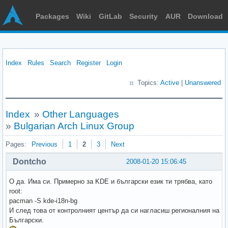
Packages
Wiki
GitLab
Security
AUR
Download
Index
Rules
Search
Register
Login
Topics:
Active
|
Unanswered
Index
»
Other Languages
»
Bulgarian Arch Linux Group
Pages:
Previous
1
2
3
Next
Dontcho
2008-01-20 15:06:45
О да. Има си. Примерно за KDE и български език ти трябва, като
root:
pacman -S kde-i18n-bg
И след това от контролният център да си нагласиш регионалния на
Български.