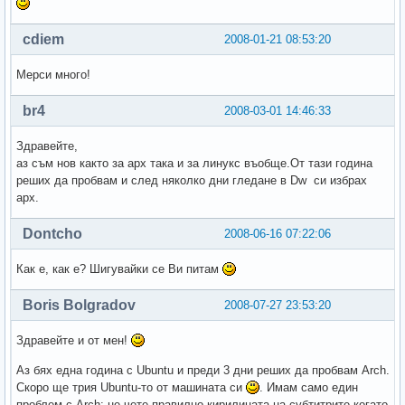
cdiem
2008-01-21 08:53:20
Мерси много!
br4
2008-03-01 14:46:33
Здравейте,
аз съм нов както за арх така и за линукс въобще.От тази година
реших да пробвам и след няколко дни гледане в Dw си избрах
арх.
Dontcho
2008-06-16 07:22:06
Как е, как е? Шигувайки се Ви питам
Boris Bolgradov
2008-07-27 23:53:20
Здравейте и от мен!
Аз бях една година с Ubuntu и преди 3 дни реших да пробвам Arch.
Скоро ще трия Ubuntu-то от машината си
. Имам само един
проблем с Arch: не чете правилно кирилицата на субтитрите когато