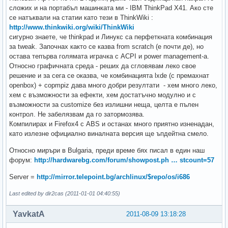
сложих и на портабъл машинката ми - IBM ThinkPad X41. Ако сте
се натъквали на статии като тези в ThinkWiki :
http://www.thinkwiki.org/wiki/ThinkWiki
сигурно знаете, че thinkpad и Линукс са перфеткната комбинация
за tweak. Започнах както се казва from scratch (e почти де), но
остава тепърва голямата играчка с ACPI и power management-a.
Относно графичната среда - реших да сгловявам леко свое
решение и за сега се оказва, че комбинацията lxde (с премахнат
openbox) + copmpiz дава много добри резултати - хем много леко,
хем с възможности за ефекти, хем достатъчно модулно и с
възможности за customize без излишни неща, целта е пълен
контрол. Не забелязвам да го затормозява.
Компилирах и Firefox4 с ABS и останах много приятно изненадан,
като излезне официално виналната версия ще ъпдейтна смело.
Относно миръри в Bulgaria, преди време бях писал в един наш
форум:
http://hardwarebg.com/forum/showpost.ph … stcount=57
Server =
http://mirror.telepoint.bg/archlinux/$repo/os/i686
Last edited by dir2cas (2011-01-01 04:40:55)
YavkatA
2011-08-09 13:18:28