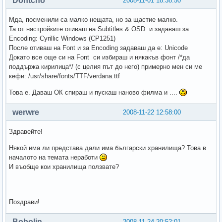
Dontcho
2008-11-01 18:38:50
Мда, посменили са малко нещата, но за щастие малко.
Та от настройките отиваш на Subtitles & OSD и задаваш за
Encoding: Cyrillic Windows (CP1251)
После отиваш на Font и за Encoding задаваш да е: Unicode
Докато все още си на Font си избираш и някакъв фонт /*да
поддържа кирилица*/ (с целия път до него) примерно мен си ме
кефи: /usr/share/fonts/TTF/verdana.ttf
Това е. Даваш ОК спираш и пускаш наново филма и ....
werwre
2008-11-22 12:58:00
Здравейте!
Някой има ли представа дали има български хранилища? Това в
началото на темата неработи
И въобще кои хранилища ползвате?
Поздрави!
Bobolin
2008-11-24 20:52:01