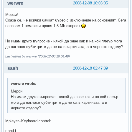
werwre
2008-12-08 10:03:05
Мерси!
Оказа се, че всички бачкат бързо с изключение на основният. Сега
ползвам 1 немски и правя 1,5 Mb скорост
Но имам друго въпросче - някой да знае как и на кой плеър мога
да наглася субтитрите да не са в картината, а в черното отдолу?
Last edited by werwre (2008-12-08 10:04:49)
sash
2008-12-18 02:47:39
werwre wrote:
Мерси!
Но имам друго въпросче - някой да знае как и на кой плеър
мога да наглася субтитрите да не са в картината, а в
черното отдолу?
Mplayer--Keyboard control:
r and t