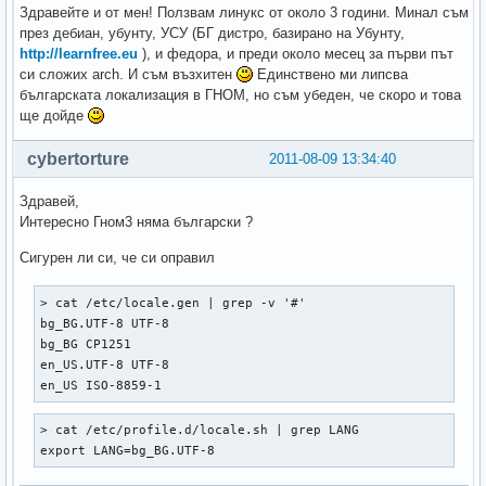
Здравейте и от мен! Ползвам линукс от около 3 години. Минал съм
през дебиан, убунту, УСУ (БГ дистро, базирано на Убунту,
http://learnfree.eu
), и федора, и преди около месец за първи път
си сложих arch. И съм възхитен
Единствено ми липсва
българската локализация в ГНОМ, но съм убеден, че скоро и това
ще дойде
cybertorture
2011-08-09 13:34:40
Здравей,
Интересно Гном3 няма български ?
Сигурен ли си, че си оправил
> cat /etc/locale.gen | grep -v '#'

bg_BG.UTF-8 UTF-8  

bg_BG CP1251  

en_US.UTF-8 UTF-8  

en_US ISO-8859-1  
> cat /etc/profile.d/locale.sh | grep LANG

export LANG=bg_BG.UTF-8