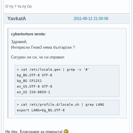
O' rly ? Ya rly Oo
YavkatA
2011-08-12 21:00:06
cybertorture wrote:
Здравей,
Интересно Гном3 няма български ?
Сигурен ли си, че си оправил
> cat /etc/locale.gen | grep -v '#'

bg_BG.UTF-8 UTF-8  

bg_BG CP1251  

en_US.UTF-8 UTF-8  

en_US ISO-8859-1  
> cat /etc/profile.d/locale.sh | grep LANG

export LANG=bg_BG.UTF-8
Не бях. Благодаря за помощта!