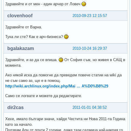
Здравейте и от мен - един арчер от Ловеч
clovenhoof
2010-09-23 12:15:57
Здравейте от Варна.
Тука ли сте? Как е арч-бизнеса?
bgalakazam
2010-10-24 16:29:37
Здравейте, и аз да се впиша.
От София съм, но живея в САЩ в
момента.
Ако някой иска да помогне да преведем повече статии на wiki да
не съм само аз, ще е в помощ.
http://wiki.archlinux.org/index.php/Mai … A%D0%B8%29
Само се логвате и можете да редактирате.
dir2cas
2011-01-01 04:38:52
Хехе, ималo българи значи, хайде Честита ни Нова 2011-та Година
като за начало.
Ползвам Арч от почти 2 години, даже тази седмица най-накрая го