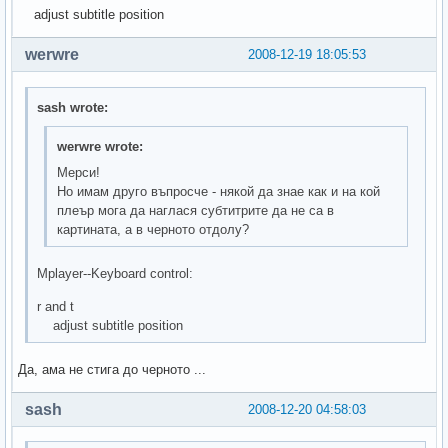
adjust subtitle position
werwre
2008-12-19 18:05:53
sash wrote:
werwre wrote:
Мерси!
Но имам друго въпросче - някой да знае как и на кой
плеър мога да наглася субтитрите да не са в
картината, а в черното отдолу?
Mplayer--Keyboard control:
r and t
adjust subtitle position
Да, ама не стига до черното ...
sash
2008-12-20 04:58:03