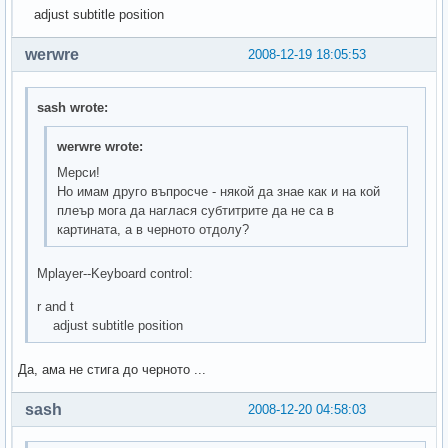
adjust subtitle position
werwre
2008-12-19 18:05:53
sash wrote:
werwre wrote:
Мерси!
Но имам друго въпросче - някой да знае как и на кой
плеър мога да наглася субтитрите да не са в
картината, а в черното отдолу?
Mplayer--Keyboard control:
r and t
adjust subtitle position
Да, ама не стига до черното ...
sash
2008-12-20 04:58:03