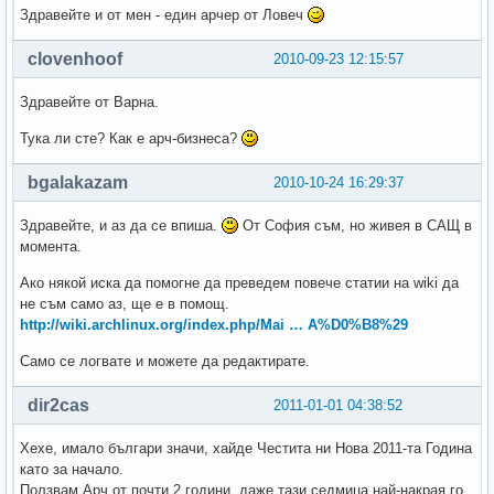
Здравейте и от мен - един арчер от Ловеч
clovenhoof
2010-09-23 12:15:57
Здравейте от Варна.
Тука ли сте? Как е арч-бизнеса?
bgalakazam
2010-10-24 16:29:37
Здравейте, и аз да се впиша.
От София съм, но живея в САЩ в
момента.
Ако някой иска да помогне да преведем повече статии на wiki да
не съм само аз, ще е в помощ.
http://wiki.archlinux.org/index.php/Mai … A%D0%B8%29
Само се логвате и можете да редактирате.
dir2cas
2011-01-01 04:38:52
Хехе, ималo българи значи, хайде Честита ни Нова 2011-та Година
като за начало.
Ползвам Арч от почти 2 години, даже тази седмица най-накрая го