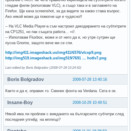
гледам филм (използвам VLC), а също така и в заглавието на
Firefox. Ще кача screenshot, за да видите за какво става въпрос.
Ако някой може да помогне ще е чудесно!!
-- На VLC Media Player-а съм настроил декодирането на субтитрите
на CP1251, но пак същата работа... =//.
-- Използвам Fluxbox, може и от него да е, но утре сутрин ще
пусна Gnome, защото вече ми се спи.
http://img411.imageshack.us/img411/6576/vlcxp9.png
http://img519.imageshack.us/img519/7691 … hotlv7.png
Last edited by Boris Bolgradov (2008-07-28 10:24:42)
Boris Bolgradov
2008-07-28 13:40:16
Както и да е, оправих го. Смених фонта на Verdana. Сега е ок.
Insane-Boy
2008-10-29 10:49:51
Някой има ли проблем с виждането на българските субтитри след
последния упгейд на мплеър?