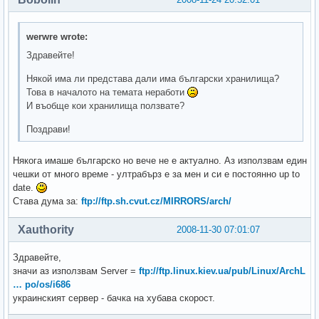
werwre wrote:
Здравейте!
Някой има ли представа дали има български хранилища?
Това в началото на темата неработи
И въобще кои хранилища ползвате?
Поздрави!
Някога имаше българско но вече не е актуално. Аз използвам един
чешки от много време - ултрабърз е за мен и си е постоянно up to
date.
Става дума за:
ftp://ftp.sh.cvut.cz/MIRRORS/arch/
Xauthority
2008-11-30 07:01:07
Здравейте,
значи аз използвам Server =
ftp://ftp.linux.kiev.ua/pub/Linux/ArchL
… po/os/i686
украинският сервер - бачка на хубава скорост.