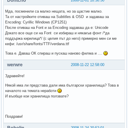
Dontcho
2008-11-01 18:38:50
Мда, посменили са малко нещата, но за щастие малко.
Та от настройките отиваш на Subtitles & OSD и задаваш за
Encoding: Cyrillic Windows (CP1251)
После отиваш на Font и за Encoding задаваш да е: Unicode
Докато все още си на Font си избираш и някакъв фонт /*да
поддържа кирилица*/ (с целия път до него) примерно мен си ме
кефи: /usr/share/fonts/TTF/verdana.ttf
Това е. Даваш ОК спираш и пускаш наново филма и ....
werwre
2008-11-22 12:58:00
Здравейте!
Някой има ли представа дали има български хранилища? Това в
началото на темата неработи
И въобще кои хранилища ползвате?
Поздрави!
Bobolin
2008-11-24 20:52:01