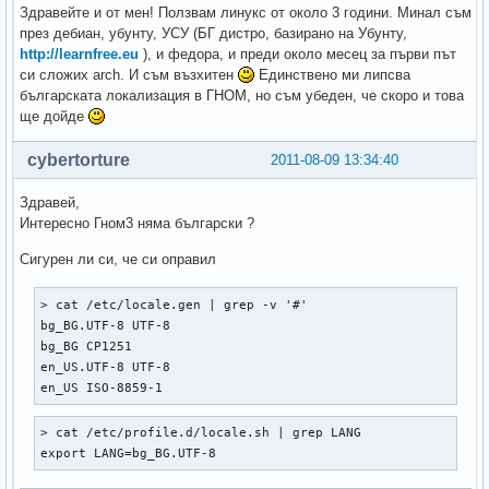
Здравейте и от мен! Ползвам линукс от около 3 години. Минал съм
през дебиан, убунту, УСУ (БГ дистро, базирано на Убунту,
http://learnfree.eu
), и федора, и преди около месец за първи път
си сложих arch. И съм възхитен
Единствено ми липсва
българската локализация в ГНОМ, но съм убеден, че скоро и това
ще дойде
cybertorture
2011-08-09 13:34:40
Здравей,
Интересно Гном3 няма български ?
Сигурен ли си, че си оправил
> cat /etc/locale.gen | grep -v '#'

bg_BG.UTF-8 UTF-8  

bg_BG CP1251  

en_US.UTF-8 UTF-8  

en_US ISO-8859-1  
> cat /etc/profile.d/locale.sh | grep LANG

export LANG=bg_BG.UTF-8