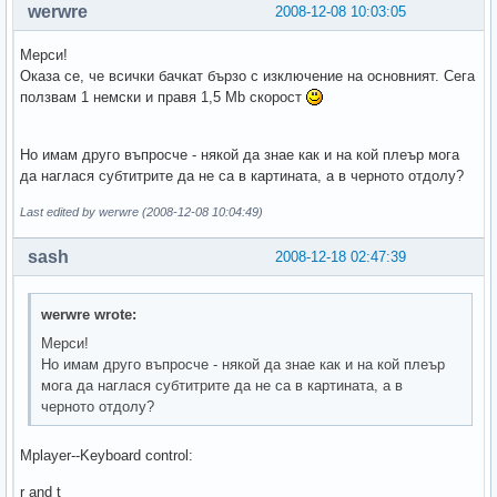
werwre
2008-12-08 10:03:05
Мерси!
Оказа се, че всички бачкат бързо с изключение на основният. Сега
ползвам 1 немски и правя 1,5 Mb скорост
Но имам друго въпросче - някой да знае как и на кой плеър мога
да наглася субтитрите да не са в картината, а в черното отдолу?
Last edited by werwre (2008-12-08 10:04:49)
sash
2008-12-18 02:47:39
werwre wrote:
Мерси!
Но имам друго въпросче - някой да знае как и на кой плеър
мога да наглася субтитрите да не са в картината, а в
черното отдолу?
Mplayer--Keyboard control:
r and t