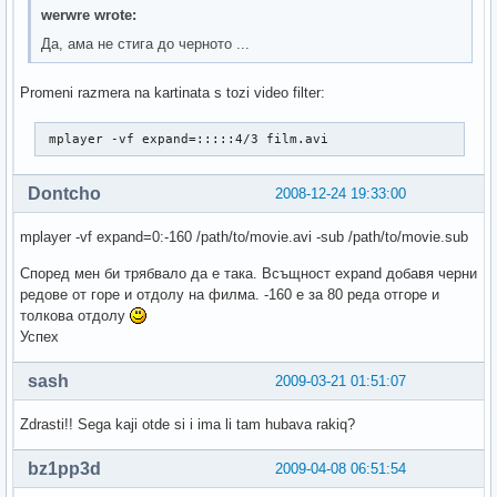
werwre wrote:
Да, ама не стига до черното ...
Promeni razmera na kartinata s tozi video filter:
 mplayer -vf expand=:::::4/3 film.avi
Dontcho
2008-12-24 19:33:00
mplayer -vf expand=0:-160 /path/to/movie.avi -sub /path/to/movie.sub
Според мен би трябвало да е така. Всъщност expand добавя черни
редове от горе и отдолу на филма. -160 е за 80 реда отгоре и
толкова отдолу
Успех
sash
2009-03-21 01:51:07
Zdrasti!! Sega kaji otde si i ima li tam hubava rakiq?
bz1pp3d
2009-04-08 06:51:54