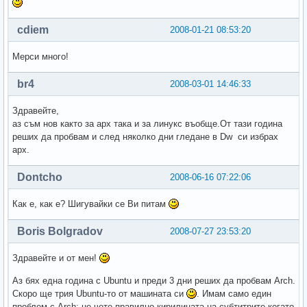
cdiem
2008-01-21 08:53:20
Мерси много!
br4
2008-03-01 14:46:33
Здравейте,
аз съм нов както за арх така и за линукс въобще.От тази година
реших да пробвам и след няколко дни гледане в Dw си избрах
арх.
Dontcho
2008-06-16 07:22:06
Как е, как е? Шигувайки се Ви питам
Boris Bolgradov
2008-07-27 23:53:20
Здравейте и от мен!
Аз бях една година с Ubuntu и преди 3 дни реших да пробвам Arch.
Скоро ще трия Ubuntu-то от машината си
. Имам само един
проблем с Arch: не чете правилно кирилицата на субтитрите когато