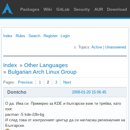
Packages
Wiki
GitLab
Security
AUR
Download
Index
Rules
Search
Register
Login
Topics:
Active
|
Unanswered
Index
»
Other Languages
»
Bulgarian Arch Linux Group
Pages:
Previous
1
2
3
Next
Dontcho
2008-01-20 15:06:45
О да. Има си. Примерно за KDE и български език ти трябва, като
root:
pacman -S kde-i18n-bg
И след това от контролният център да си нагласиш регионалния на
Български.