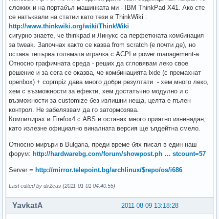
сложих и на портабъл машинката ми - IBM ThinkPad X41. Ако сте
се натъквали на статии като тези в ThinkWiki :
http://www.thinkwiki.org/wiki/ThinkWiki
сигурно знаете, че thinkpad и Линукс са перфеткната комбинация
за tweak. Започнах както се казва from scratch (e почти де), но
остава тепърва голямата играчка с ACPI и power management-a.
Относно графичната среда - реших да сгловявам леко свое
решение и за сега се оказва, че комбинацията lxde (с премахнат
openbox) + copmpiz дава много добри резултати - хем много леко,
хем с възможности за ефекти, хем достатъчно модулно и с
възможности за customize без излишни неща, целта е пълен
контрол. Не забелязвам да го затормозява.
Компилирах и Firefox4 с ABS и останах много приятно изненадан,
като излезне официално виналната версия ще ъпдейтна смело.
Относно миръри в Bulgaria, преди време бях писал в един наш
форум:
http://hardwarebg.com/forum/showpost.ph … stcount=57
Server =
http://mirror.telepoint.bg/archlinux/$repo/os/i686
Last edited by dir2cas (2011-01-01 04:40:55)
YavkatA
2011-08-09 13:18:28