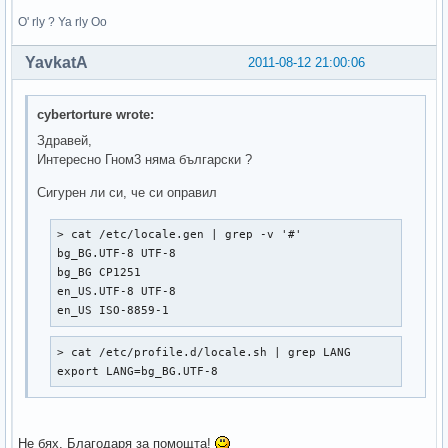
O' rly ? Ya rly Oo
YavkatA
2011-08-12 21:00:06
cybertorture wrote:
Здравей,
Интересно Гном3 няма български ?
Сигурен ли си, че си оправил
> cat /etc/locale.gen | grep -v '#'

bg_BG.UTF-8 UTF-8  

bg_BG CP1251  

en_US.UTF-8 UTF-8  

en_US ISO-8859-1  
> cat /etc/profile.d/locale.sh | grep LANG

export LANG=bg_BG.UTF-8
Не бях. Благодаря за помощта!